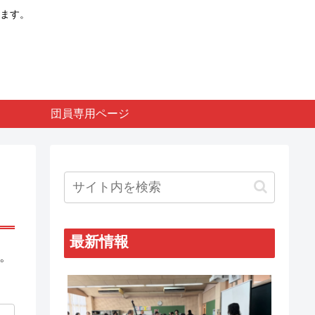
ます。
コ
団員専用ページ
最新情報
。